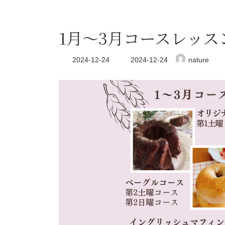
1月～3月コースレッス
最
2024-12-24
2024-12-24
nature
終
更
新
日
時
: