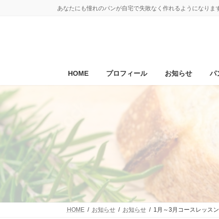
コ
ナ
あなたにも憧れのパンが自宅で失敗なく作れるようになりま
ン
ビ
テ
ゲ
ン
ー
ツ
シ
へ
ョ
ス
ン
キ
に
HOME
プロフィール
お知らせ
パ
ッ
移
プ
動
HOME
お知らせ
お知らせ
1月～3月コースレッスン