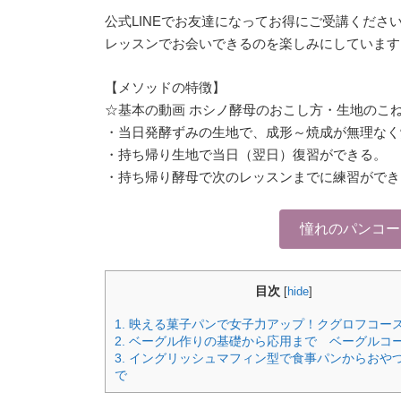
公式LINEでお友達になってお得にご受講くださ
レッスンでお会いできるのを楽しみにしています
【メソッドの特徴】
☆基本の動画 ホシノ酵母のおこし方・生地のこね
・当日発酵ずみの生地で、成形～焼成が無理なく
・持ち帰り生地で当日（翌日）復習ができる。
・持ち帰り酵母で次のレッスンまでに練習ができ
憧れのパンコー
目次
[
hide
]
1.
映える菓子パンで女子力アップ！クグロフコー
2.
ベーグル作りの基礎から応用まで ベーグルコ
3.
イングリッシュマフィン型で食事パンからおや
で