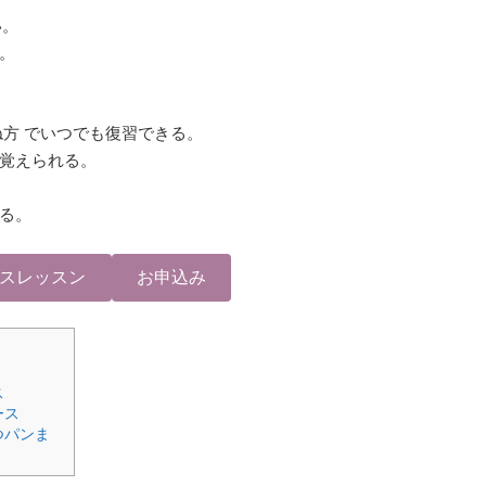
い。
。
方 でいつでも復習できる。
覚えられる。
る。
スレッスン
お申込み
ス
ース
つパンま